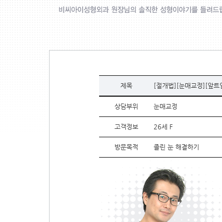
제목
[절개법][눈매교정][앞트
상담부위
눈매교정
고객정보
26세 F
방문목적
졸린 눈 해결하기