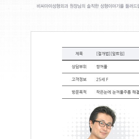
제목
[절개법][앞트임]
상담부위
쌍꺼풀
고객정보
25세 F
방문목적
작은눈에 눈꺼풀주름 해