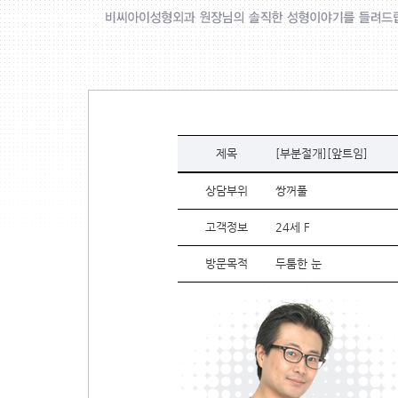
제목
[부분절개][앞트임]
상담부위
쌍꺼풀
고객정보
24세 F
방문목적
두툼한 눈