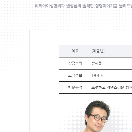
제목
[매몰법]
상담부위
쌍꺼풀
고객정보
19세 F
방문목적
또렷하고 자연스러운 쌍