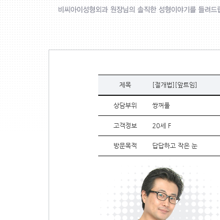
제목
[절개법][앞트임]
상담부위
쌍꺼풀
고객정보
20세 F
방문목적
답답하고 작은 눈